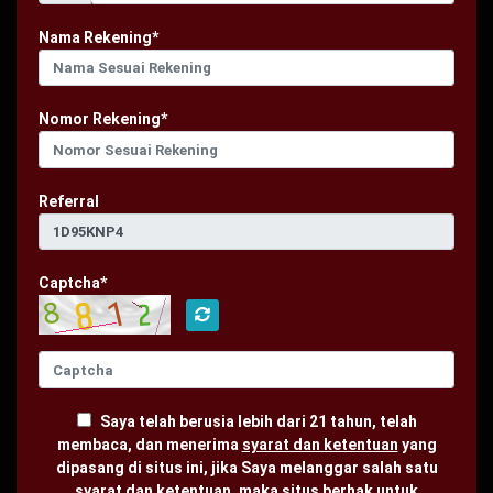
Nama Rekening*
Nomor Rekening*
Referral
Captcha*
Saya telah berusia lebih dari 21 tahun, telah
membaca, dan menerima
syarat dan ketentuan
yang
dipasang di situs ini, jika Saya melanggar salah satu
syarat dan ketentuan, maka situs berhak untuk