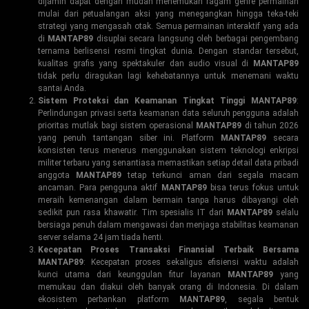
dijamin dapat dengan mudah menemukan ragam genre permainan
mulai dari petualangan aksi yang menegangkan hingga teka-teki
strategi yang mengasah otak. Semua permainan interaktif yang ada
di
MANTAP89
disuplai secara langsung oleh berbagai pengembang
ternama berlisensi resmi tingkat dunia. Dengan standar tersebut,
kualitas grafis yang spektakuler dan audio visual di
MANTAP89
tidak perlu diragukan lagi kehebatannya untuk menemani waktu
santai Anda.
Sistem Proteksi dan Keamanan Tingkat Tinggi MANTAP89
:
Perlindungan privasi serta keamanan data seluruh pengguna adalah
prioritas mutlak bagi sistem operasional
MANTAP89
di tahun 2026
yang penuh tantangan siber ini. Platform
MANTAP89
secara
konsisten terus menerus menggunakan sistem teknologi enkripsi
militer terbaru yang senantiasa memastikan setiap detail data pribadi
anggota
MANTAP89
tetap terkunci aman dari segala macam
ancaman. Para pengguna aktif
MANTAP89
bisa terus fokus untuk
meraih kemenangan dalam bermain tanpa harus dibayangi oleh
sedikit pun rasa khawatir. Tim spesialis IT dari
MANTAP89
selalu
bersiaga penuh dalam mengawasi dan menjaga stabilitas keamanan
server selama 24 jam tiada henti.
Kecepatan Proses Transaksi Finansial Terbaik Bersama
MANTAP89
: Kecepatan proses sekaligus efisiensi waktu adalah
kunci utama dari keunggulan fitur layanan
MANTAP89
yang
memukau dan diakui oleh banyak orang di Indonesia. Di dalam
ekosistem perbankan platform
MANTAP89
, segala bentuk