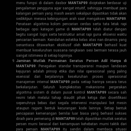
menu fungsi di dalam dasbor
MANTAP89
diciptakan berdasar uji
pengalaman pengguna agar sangat intuitif, sehingga membuat para
kalangan pemain yang masih awam sekalipun dipastikan tidak akan
sedikitpun merasa kebingungan arah saat mengakses
MANTAP89
.
Penataan algoritma kolom pencarian cerdas serta tata letak rapi
berbagai opsi kategori game di
MANTAP89
telah diatur dengan
begitu sangat logis serta terstruktur amat rapi guna efisiensi waktu
pencarian bermain. Keindahan estetika kelas atas nan dinamis yang
senantiasa ditawarkan eksklusif oleh
MANTAP89
berhasil kuat
membuat keseluruhan suasana rangkaian sesi bermain terasa jauh
sangat istimewa di setiap loginnya.
Jaminan Mutlak Permainan Seratus Persen Adil Hanya di
MANTAP89
: Penegakan standar transparansi maupun landasan
kejujuran adalah prinsip etika dan nilai operasional yang paling
esensial dari berjalannya keseluruhan proses operasional
manajemen internal
MANTAP89
pada setiap harinya secara terus
berkelanjutan. Seluruh kompleksitas mekanisme pergerakan
algoritma sistem di dalam pusat kontrol
MANTAP89
secara sah
resmi telah melalui tahap diaudit pihak ketiga dan disertifikasi
sepenuhnya bebas dari segala intervensi manipulasi bot mesin
ataupun ragam bentuk kecurangan kode lainnya. Setiap bentuk
pencapaian kemenangan bernilai luar biasa yang berhasil sukses
diraih para pemenang di
MANTAP89
telah dipastikan mutlak seratus
persen murni berasal dari kemampuan kehebatan murni taktik dari
para pemain
MANTAP89
itu sendiri dalam membaca situasi