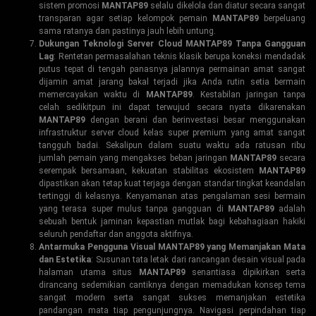
sistem promosi
MANTAP89
selalu dikelola dan diatur secara sangat
transparan agar setiap kelompok pemain
MANTAP89
berpeluang
sama ratanya dan pastinya jauh lebih untung.
Dukungan Teknologi Server Cloud MANTAP89 Tanpa Gangguan
Lag
: Rentetan permasalahan teknis klasik berupa koneksi mendadak
putus tepat di tengah panasnya jalannya permainan amat sangat
dijamin amat jarang bakal terjadi jika Anda rutin setia bermain
memercayakan waktu di
MANTAP89
. Kestabilan jaringan tanpa
celah sedikitpun ini dapat terwujud secara nyata dikarenakan
MANTAP89
dengan berani dan berinvestasi besar menggunakan
infrastruktur server cloud kelas super premium yang amat sangat
tangguh badai. Sekalipun dalam suatu waktu ada ratusan ribu
jumlah pemain yang mengakses beban jaringan
MANTAP89
secara
serempak bersamaan, kekuatan stabilitas ekosistem
MANTAP89
dipastikan akan tetap kuat terjaga dengan standar tingkat keandalan
tertinggi di kelasnya. Kenyamanan atas pengalaman sesi bermain
yang terasa super mulus tanpa gangguan di
MANTAP89
adalah
sebuah bentuk jaminan kepastian mutlak bagi kebahagiaan hakiki
seluruh pendaftar dan anggota aktifnya.
Antarmuka Pengguna Visual MANTAP89 yang Memanjakan Mata
dan Estetika
: Susunan tata letak dari rancangan desain visual pada
halaman utama situs
MANTAP89
senantiasa dipikirkan serta
dirancang sedemikian cantiknya dengan memadukan konsep tema
sangat modern serta sangat sukses memanjakan estetika
pandangan mata tiap pengunjungnya. Navigasi perpindahan tiap