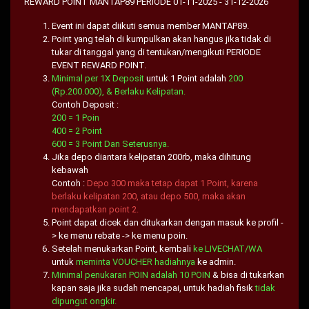
REWARD POINT MANTAP89 PERIODE 01-11-2025 - 31-12-2026
Event ini dapat diikuti semua member MANTAP89.
Point yang telah di kumpulkan akan hangus jika tidak di
tukar di tanggal yang di tentukan/mengikuti PERIODE
EVENT REWARD POINT.
Minimal per 1X Deposit
untuk 1 Point adalah
200
(Rp.200.000), & Berlaku Kelipatan.
Contoh Deposit :
200 = 1 Poin
400 = 2 Point
600 = 3 Point Dan Seterusnya.
Jika depo diantara kelipatan 200rb, maka dihitung
kebawah
Contoh :
Depo 300 maka tetap dapat 1 Point, karena
berlaku kelipatan 200, atau depo 500, maka akan
mendapatkan point 2.
Point dapat dicek dan ditukarkan dengan masuk ke profil -
> ke menu rebate -> ke menu poin.
Setelah menukarkan Point, kembali
ke LIVECHAT/WA
untuk
meminta VOUCHER hadiahnya
ke admin.
Minimal penukaran POIN adalah 10 POIN
& bisa di tukarkan
kapan saja jika sudah mencapai, untuk hadiah fisik
tidak
dipungut ongkir.