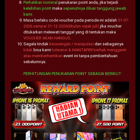
Perhatikan nominal
penukaran point anda, jika terjadi
kelebihan point
maka
sepenuhnya diluar tanggung jawab
kami.
Masa berlaku code voucher pada periode ini adalah
01-07-
2026 sampai 31-12-2026(6bulan sejak juli)
jika voucher
ditukarkan melewati tanggal yang di tentukan maka
VOUCHER AKAN HANGUS
.
Segala tindak
kecurangan / manipulasi
dan sebagainya
tidak
bisa kami
toleransi & MANTAP89 berhak mengganti
atau memberhentikan
event ini tanpa pemberitahuan
sebelumnya.
PERHITUNGAN PENUKARAN POINT SEBAGAI BERIKUT: